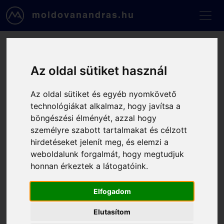
Ugrás a tartalomra
moldovanandras.hu
Foglalás, 2025-10-29, 14:00
Az oldal sütiket használ
- 15:00
Az oldal sütiket és egyéb nyomkövető
technológiákat alkalmaz, hogy javítsa a
Kapcsolattartási adataid
böngészési élményét, azzal hogy
személyre szabott tartalmakat és célzott
Email
hirdetéseket jelenít meg, és elemzi a
weboldalunk forgalmát, hogy megtudjuk
honnan érkeztek a látogatóink.
Telefonszámod
Elfogadom
Vezetékneved
Elutasítom