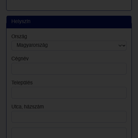
Helyszín
Ország
Cégnév
Település
Utca, házszám
Utca, házszám