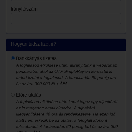
Irányítószám
Hogyan tudsz fizetni?
Bankkártyás fizetés
A foglalásod elküldése után, átirányítunk a webáruház
pénztárába, ahol az OTP SimplePay-en keresztül ki
tudod fizetni a foglalásod. A tanácsadás 60 percig tart
és az ára 300 000 Ft + ÁFA.
Előre utalás
A foglalásod elküldése után kapni fogsz egy díjbekérőt
az itt megadott email címedre. A díjbekérő
kiegyenlítésére 48 óra áll rendelkezésre. Ha ezen idő
alatt nem érkezik be az utalás, a lefoglalt időpont
felszabadul. A tanácsadás 60 percig tart és az ára 300