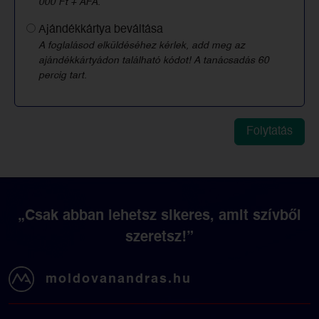
000 Ft + ÁFA.
Ajándékkártya beváltása
A foglalásod elküldéséhez kérlek, add meg az
ajándékkártyádon található kódot! A tanácsadás 60
percig tart.
„Csak abban lehetsz sikeres, amit szívből
szeretsz!”
moldovanandras.hu