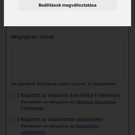
Beállítások megváltoztatása
Keresztneved
Megjegyzés, üzenet
Ha szeretnél Andrásnak üzenni valamit, itt megteheted.
Elfogadom az Általános Szerződési Feltételeket
Elolvastam és elfogadom az
Általános Szerződési
Feltételeket
.
Elfogadom az Adatvédelmi szabályzatot
Elolvastam és elfogadom az
Adatvédelmi
szabályzatot
.