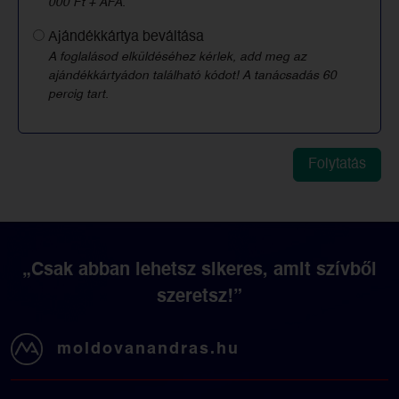
000 Ft + ÁFA.
Ajándékkártya beváltása
A foglalásod elküldéséhez kérlek, add meg az
ajándékkártyádon található kódot! A tanácsadás 60
percig tart.
„Csak abban lehetsz sikeres, amit szívből
szeretsz!”
moldovanandras.hu