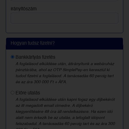
Irányítószám
Hogyan tudsz fizetni?
Bankkártyás fizetés
A foglalásod elküldése után, átirányítunk a webáruház
pénztárába, ahol az OTP SimplePay-en keresztül ki
tudod fizetni a foglalásod. A tanácsadás 60 percig tart
és az ára 300 000 Ft + ÁFA.
Előre utalás
A foglalásod elküldése után kapni fogsz egy díjbekérőt
az itt megadott email címedre. A díjbekérő
kiegyenlítésére 48 óra áll rendelkezésre. Ha ezen idő
alatt nem érkezik be az utalás, a lefoglalt időpont
felszabadul. A tanácsadás 60 percig tart és az ára 300