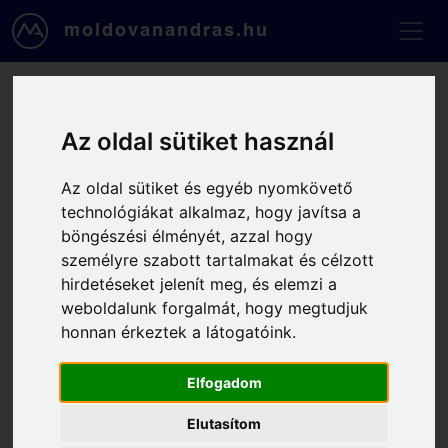
Ugrás a tartalomra
moldovanandras.hu
Foglalás, 2025-12-17, 11:00
Az oldal sütiket használ
- 12:00
Az oldal sütiket és egyéb nyomkövető
technológiákat alkalmaz, hogy javítsa a
Kapcsolattartási adataid
böngészési élményét, azzal hogy
személyre szabott tartalmakat és célzott
Email
hirdetéseket jelenít meg, és elemzi a
weboldalunk forgalmát, hogy megtudjuk
honnan érkeztek a látogatóink.
Telefonszámod
Elfogadom
Vezetékneved
Elutasítom