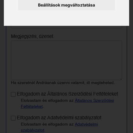
Beállítások megváltoztatása
Keresztneved
Megjegyzés, üzenet
Ha szeretnél Andrásnak üzenni valamit, itt megteheted.
Elfogadom az Általános Szerződési Feltételeket
Elolvastam és elfogadom az
Általános Szerződési
Feltételeket
.
Elfogadom az Adatvédelmi szabályzatot
Elolvastam és elfogadom az
Adatvédelmi
szabályzatot
.