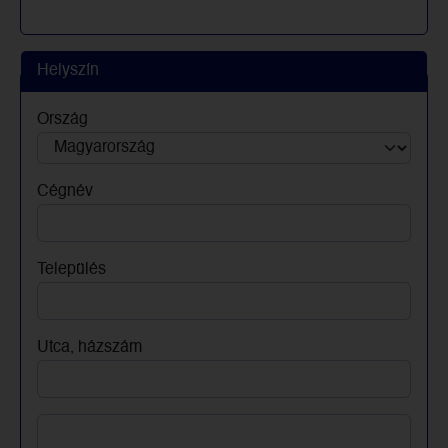
Helyszín
Ország
Cégnév
Település
Utca, házszám
Utca, házszám