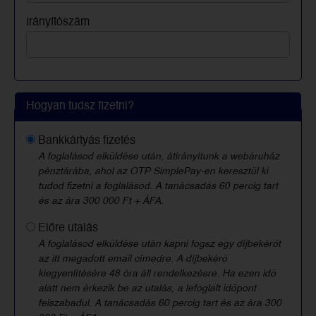
Irányítószám
Hogyan tudsz fizetni?
Bankkártyás fizetés
A foglalásod elküldése után, átirányítunk a webáruház
pénztárába, ahol az OTP SimplePay-en keresztül ki
tudod fizetni a foglalásod. A tanácsadás 60 percig tart
és az ára 300 000 Ft + ÁFA.
Előre utalás
A foglalásod elküldése után kapni fogsz egy díjbekérőt
az itt megadott email címedre. A díjbekérő
kiegyenlítésére 48 óra áll rendelkezésre. Ha ezen idő
alatt nem érkezik be az utalás, a lefoglalt időpont
felszabadul. A tanácsadás 60 percig tart és az ára 300