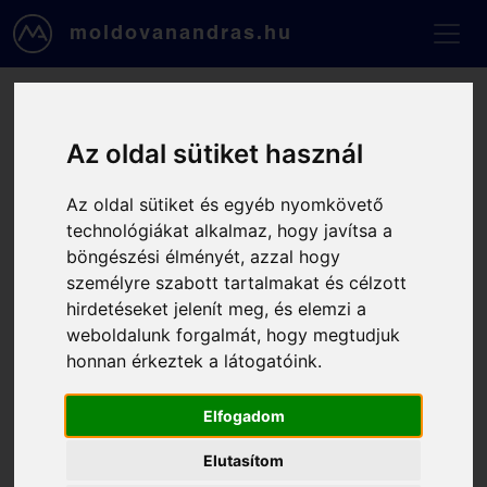
Ugrás a tartalomra
moldovanandras.hu
Foglalás, 2025-09-08, 14:00
Az oldal sütiket használ
- 15:00
Az oldal sütiket és egyéb nyomkövető
technológiákat alkalmaz, hogy javítsa a
Kapcsolattartási adataid
böngészési élményét, azzal hogy
személyre szabott tartalmakat és célzott
Email
hirdetéseket jelenít meg, és elemzi a
weboldalunk forgalmát, hogy megtudjuk
honnan érkeztek a látogatóink.
Telefonszámod
Elfogadom
Vezetékneved
Elutasítom