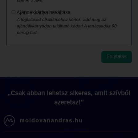
000 Ft + ÁFA.
Ajándékkártya beváltása
A foglalásod elküldéséhez kérlek, add meg az
ajándékkártyádon található kódot! A tanácsadás 60
percig tart.
„Csak abban lehetsz sikeres, amit szívből
szeretsz!”
moldovanandras.hu