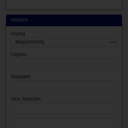
Helyszín
Ország
Cégnév
Település
Utca, házszám
Utca, házszám