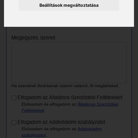
Beállítások megváltoztatása
Keresztneved
Megjegyzés, üzenet
Ha szeretnél Andrásnak üzenni valamit, itt megteheted.
Elfogadom az Általános Szerződési Feltételeket
Elolvastam és elfogadom az
Általános Szerződési
Feltételeket
.
Elfogadom az Adatvédelmi szabályzatot
Elolvastam és elfogadom az
Adatvédelmi
szabályzatot
.