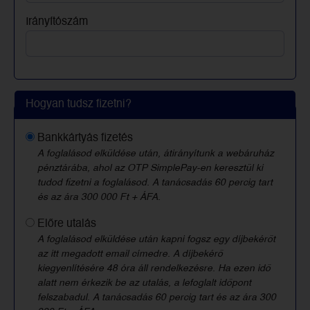
Irányítószám
Hogyan tudsz fizetni?
Bankkártyás fizetés
A foglalásod elküldése után, átirányítunk a webáruház
pénztárába, ahol az OTP SimplePay-en keresztül ki
tudod fizetni a foglalásod. A tanácsadás 60 percig tart
és az ára 300 000 Ft + ÁFA.
Előre utalás
A foglalásod elküldése után kapni fogsz egy díjbekérőt
az itt megadott email címedre. A díjbekérő
kiegyenlítésére 48 óra áll rendelkezésre. Ha ezen idő
alatt nem érkezik be az utalás, a lefoglalt időpont
felszabadul. A tanácsadás 60 percig tart és az ára 300