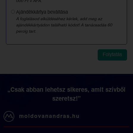
000 Ft + ÁFA.
Ajándékkártya beváltása
A foglalásod elküldéséhez kérlek, add meg az
ajándékkártyádon található kódot! A tanácsadás 60
percig tart.
„Csak abban lehetsz sikeres, amit szívből
szeretsz!”
moldovanandras.hu