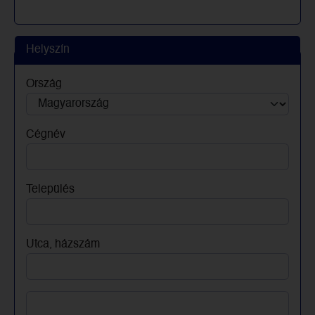
Helyszín
Ország
Cégnév
Település
Utca, házszám
Utca, házszám