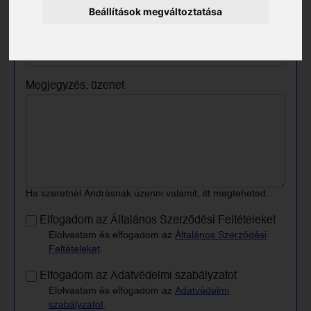
Beállítások megváltoztatása
Keresztneved
Megjegyzés, üzenet
Ha szeretnél Andrásnak üzenni valamit, itt megteheted.
Elfogadom az Általános Szerződési Feltételeket
Elolvastam és elfogadom az
Általános Szerződési
Feltételeket
.
Elfogadom az Adatvédelmi szabályzatot
Elolvastam és elfogadom az
Adatvédelmi
szabályzatot
.