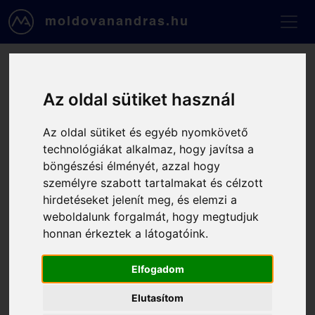
Ugrás a tartalomra
moldovanandras.hu
Foglalás, 2025-11-10, 14:00
Az oldal sütiket használ
- 15:00
Az oldal sütiket és egyéb nyomkövető
technológiákat alkalmaz, hogy javítsa a
Kapcsolattartási adataid
böngészési élményét, azzal hogy
személyre szabott tartalmakat és célzott
Email
hirdetéseket jelenít meg, és elemzi a
weboldalunk forgalmát, hogy megtudjuk
honnan érkeztek a látogatóink.
Telefonszámod
Elfogadom
Vezetékneved
Elutasítom