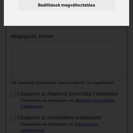
Beállítások megváltoztatása
Keresztneved
Megjegyzés, üzenet
Ha szeretnél Andrásnak üzenni valamit, itt megteheted.
Elfogadom az Általános Szerződési Feltételeket
Elolvastam és elfogadom az
Általános Szerződési
Feltételeket
.
Elfogadom az Adatvédelmi szabályzatot
Elolvastam és elfogadom az
Adatvédelmi
szabályzatot
.