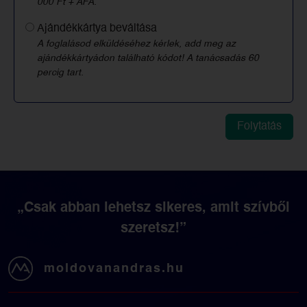
000 Ft + ÁFA.
Ajándékkártya beváltása
A foglalásod elküldéséhez kérlek, add meg az
ajándékkártyádon található kódot! A tanácsadás 60
percig tart.
„Csak abban lehetsz sikeres, amit szívből
szeretsz!”
moldovanandras.hu