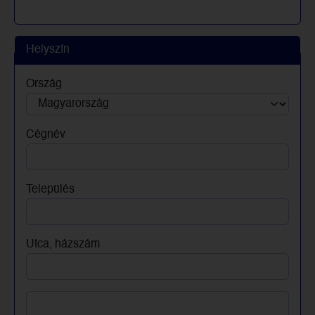
Helyszín
Ország
Cégnév
Település
Utca, házszám
Utca, házszám