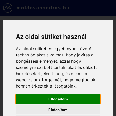
Ugrás a tartalomra
moldovanandras.hu
Foglalás, 2026-01-19, 11:00
Az oldal sütiket használ
- 12:00
Az oldal sütiket és egyéb nyomkövető
technológiákat alkalmaz, hogy javítsa a
Kapcsolattartási adataid
böngészési élményét, azzal hogy
személyre szabott tartalmakat és célzott
Email
hirdetéseket jelenít meg, és elemzi a
weboldalunk forgalmát, hogy megtudjuk
honnan érkeztek a látogatóink.
Telefonszámod
Elfogadom
Vezetékneved
Elutasítom