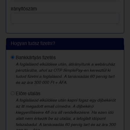
Irányítószám
Hogyan tudsz fizetni?
Bankkártyás fizetés
A foglalásod elküldése után, átirányítunk a webáruház
pénztárába, ahol az OTP SimplePay-en keresztül ki
tudod fizetni a foglalásod. A tanácsadás 60 percig tart
és az ára 300 000 Ft + ÁFA.
Előre utalás
A foglalásod elküldése után kapni fogsz egy díjbekérőt
az itt megadott email címedre. A díjbekérő
kiegyenlítésére 48 óra áll rendelkezésre. Ha ezen idő
alatt nem érkezik be az utalás, a lefoglalt időpont
felszabadul. A tanácsadás 60 percig tart és az ára 300